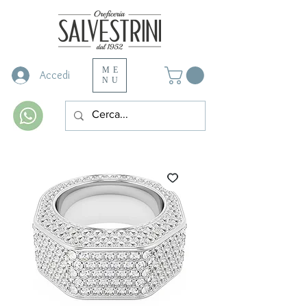
ME
Accedi
NU