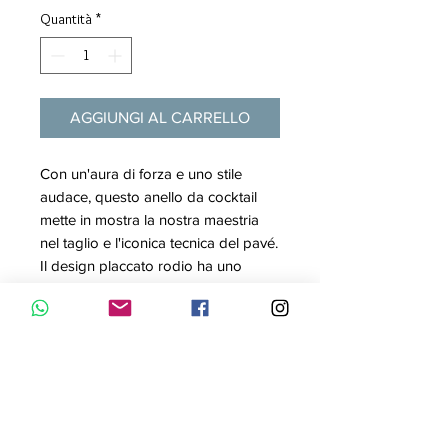
Quantità
*
AGGIUNGI AL CARRELLO
Con un'aura di forza e uno stile
audace, questo anello da cocktail
mette in mostra la nostra maestria
nel taglio e l'iconica tecnica del pavé.
Il design placcato rodio ha uno
spirito industrial chic con una
struttura a forma ottagonale
ricoperta da scintillanti cristalli.
Utilizza questo anello come gioiello
audace per creare un look
determinato.