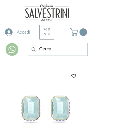
ME
Accedi
NU