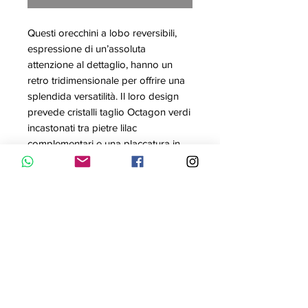
Questi orecchini a lobo reversibili,
espressione di un’assoluta
attenzione al dettaglio, hanno un
retro tridimensionale per offrire una
splendida versatilità. Il loro design
prevede cristalli taglio Octagon verdi
incastonati tra pietre lilac
complementari e una placcatura in
tonalità oro. Indossali con altri
elementi della linea Orbita per
inserire un tocco raffinato di colore.
Articolo nr.: 5641406
Collezione: Orbita
Colore: Multicolore
Lunghezza: 1.6 cm
Larghezza: 1.2 cm
Materiale: Cristalli, Placcato oro