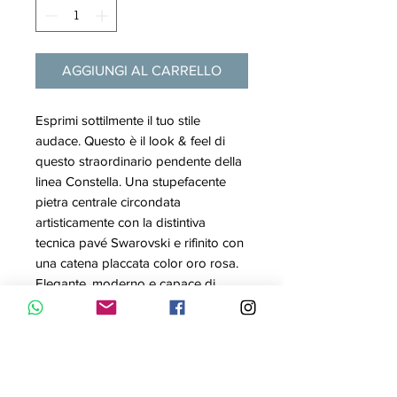
AGGIUNGI AL CARRELLO
Esprimi sottilmente il tuo stile
audace. Questo è il look & feel di
questo straordinario pendente della
linea Constella. Una stupefacente
pietra centrale circondata
artisticamente con la distintiva
tecnica pavé Swarovski e rifinito con
una catena placcata color oro rosa.
Elegante, moderno e capace di
adattarsi a uno stile più o meno
formale, in base al tuo stato d’animo.
Articolo nr.: 5636272
Collezione: Constella