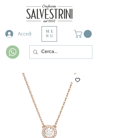
ME
Accedi
NU