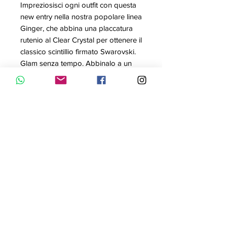
Impreziosisci ogni outfit con questa
new entry nella nostra popolare linea
Ginger, che abbina una placcatura
rutenio al Clear Crystal per ottenere il
classico scintillio firmato Swarovski.
Glam senza tempo. Abbinalo a un
orologio Swarovski per un trendy
look a sovrapposizioni.
Articolo nr.: 5389044
Colore: Bianco
Misura: 5.9/4.5 cm
Materiale: Cristalli, Placcatura
rodio
Collezione: Ginger
Contattaci con WhatsApp