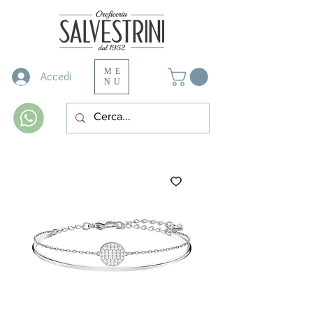
ME
Accedi
NU