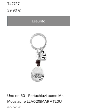
TJ2737
Prezzo
39,90 €
Esaurito
Uno de 50 - Portachiavi uomo Mr.
Moustache LLA0218MARMTL0U
Prezzo
59,00 €