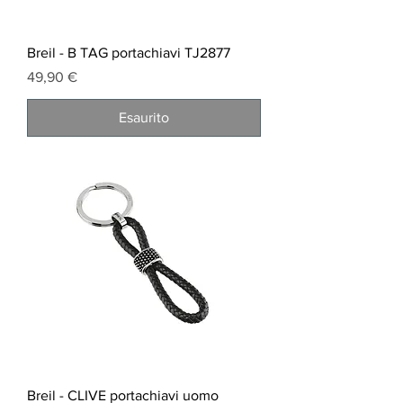
Breil - B TAG portachiavi TJ2877
Prezzo
49,90 €
Esaurito
Breil - CLIVE portachiavi uomo