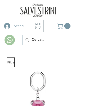
ME
Accedi
NU
Filtra