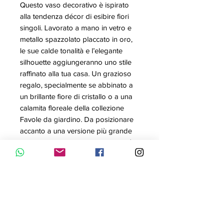
Questo vaso decorativo è ispirato
alla tendenza décor di esibire fiori
singoli. Lavorato a mano in vetro e
metallo spazzolato placcato in oro,
le sue calde tonalità e l’elegante
silhouette aggiungeranno uno stile
raffinato alla tua casa. Un grazioso
regalo, specialmente se abbinato a
un brillante fiore di cristallo o a una
calamita floreale della collezione
Favole da giardino. Da posizionare
accanto a una versione più grande
del vaso per una composizione più
elaborata. Oggetto decorativo. Non
è un giocattolo. Non adatto a
bambini di età inferiore ai 15 anni.
Articolo nr.: 5557808
Collezione: Garden Tales
Colore: Color oro
Misura: 16 x 7 x 7 cm