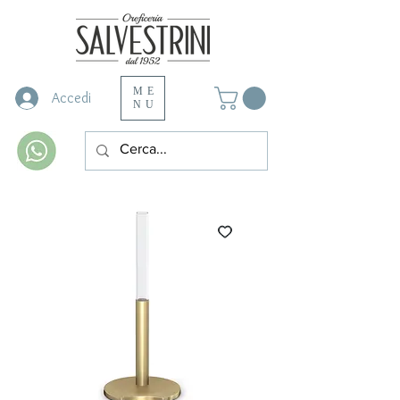
ME
Accedi
NU