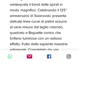
reinterpreta il trend delle spirali in
modo magnifico. Celebrando il 125°
anniversario di Swarovski, presenta
delicate linee curve di pietre azzurre
di varie misure dal taglio rotondo,
quadrato e Baguette conico che
brillano luminose con un radioso
effetto, frutto della sapiente maestria
artigianale. Completato da una
scintillante finitura, l'elegante design
è perfetto per impreziosire il tuo stile,
aggiungendo un tocco di radioso
glamour al tuo look.
Misura: 58
Articolo nr.: 5584649
Collezione: Twist
Colore: Azzurro
Materiale: Placcatura rodio