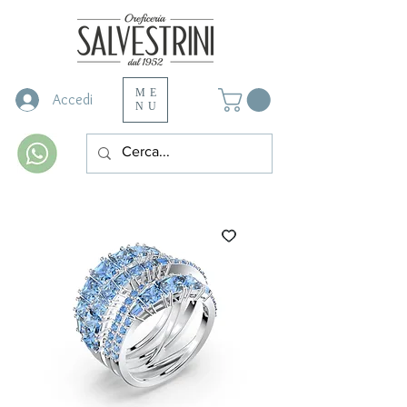
ME
Accedi
NU