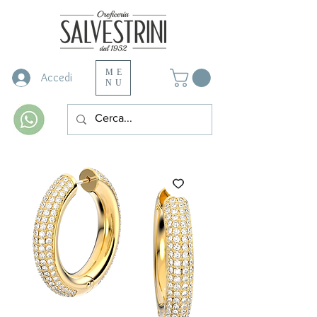
ME
Accedi
NU