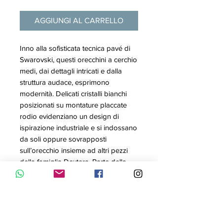
AGGIUNGI AL CARRELLO
Inno alla sofisticata tecnica pavé di
Swarovski, questi orecchini a cerchio
medi, dai dettagli intricati e dalla
struttura audace, esprimono
modernità. Delicati cristalli bianchi
posizionati su montature placcate
rodio evidenziano un design di
ispirazione industriale e si indossano
da soli oppure sovrapposti
sull’orecchio insieme ad altri pezzi
della famiglia Dextera. Parte della
famiglia Dextera, questi orecchini
sono firmati dalla Direttrice creativa
Giovanna Engelbert per la Collection
II.