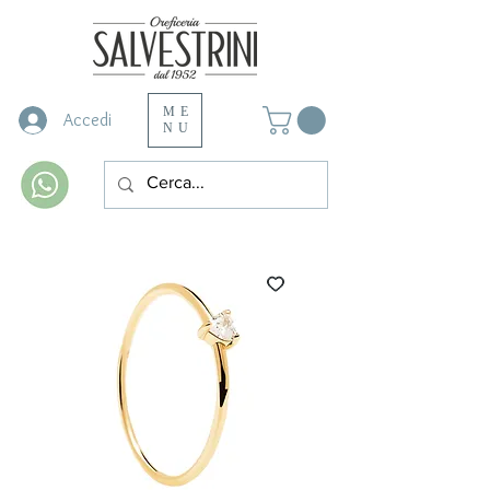
ME
Accedi
NU