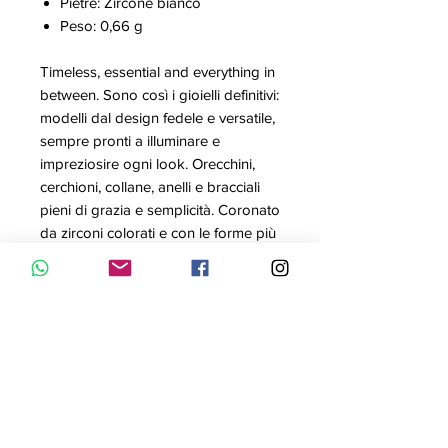
Pietre: Zircone bianco
Peso: 0,66 g
Timeless, essential and everything in
between. Sono così i gioielli definitivi:
modelli dal design fedele e versatile,
sempre pronti a illuminare e
impreziosire ogni look. Orecchini,
cerchioni, collane, anelli e bracciali
pieni di grazia e semplicità. Coronato
da zirconi colorati e con le forme più
svariate, ogni pezzo è creato in
argento sterling 925 accuratamente
lucidato e placcato in oro 18k. For
your day to day (and every day
after).
Progettiamo e realizziamo gioielli
prêt-à-porter rifiniti a mano, una vera
collezione di pezzi artigianali che