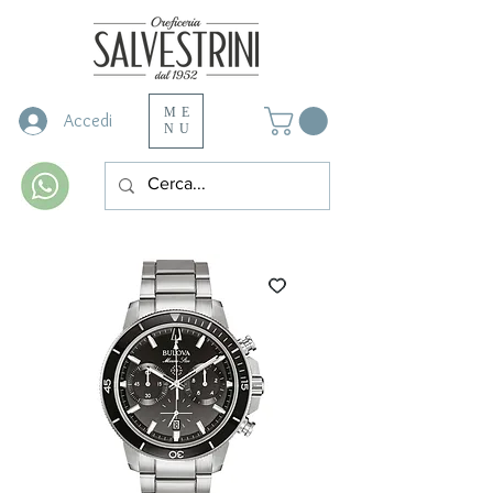
ME
Accedi
NU