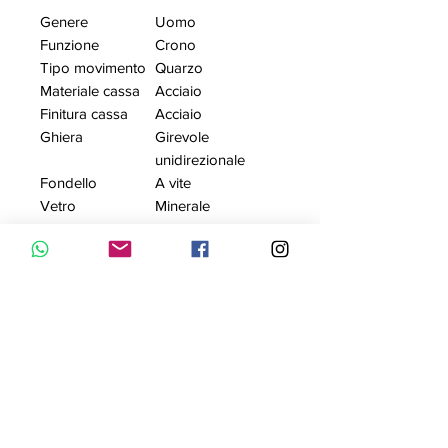
Genere
Uomo
Funzione
Crono
Tipo movimento
Quarzo
Materiale cassa
Acciaio
Finitura cassa
Acciaio
Ghiera
Girevole
unidirezionale
Fondello
A vite
Vetro
Minerale
Tipo cinturino
Bracciale Metallo
Materiale
Acciaio
cinturino
Fibbia
Deployante
Tipo quadrante
Analogico
Colore quadrante
Nero
Impermeabilità
Wr 20 Bar
Diametro cassa
45,00
(mm)
Spessore (mm)
15,00