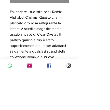
Fai parlare il tuo stile con i Remix
Alphabet Charms. Questo charm
placcato oro rosa raffigurante la
lettera V scintilla magnificamente
grazie al pavé di Clear Crystal. Il
pratico gancio a clip è stato
appositamente ideato per adattarsi
saldamente a qualsiasi strand della
collezione Remix o al nuovo
bracciale Remix Carrier. Puoi anche
indossarlo in aggiunta ad altri gioielli
Swarovski per un look
personalizzato dal significato
speciale.
Articolo nr.: 5437610
Colore: Bianco
Misura: 2x1 cm