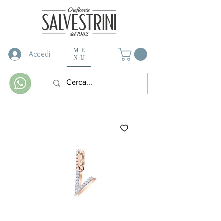
ME
Accedi
NU