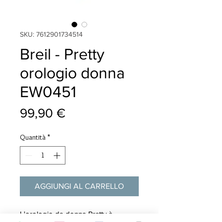
SKU: 7612901734514
Breil - Pretty
orologio donna
EW0451
Prezzo
99,90 €
Quantità
*
AGGIUNGI AL CARRELLO
L'orologio da donna Pretty è