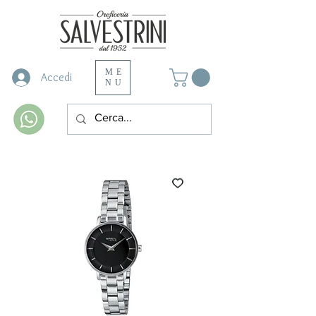
ME
Accedi
NU