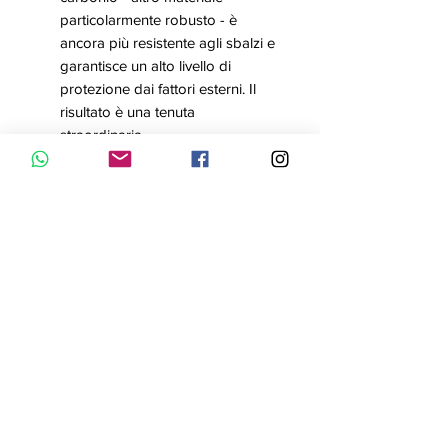
particolarmente robusto - è
ancora più resistente agli sbalzi e
garantisce un alto livello di
protezione dai fattori esterni. Il
risultato è una tenuta
straordinaria.
Cinturino in resina
La resina è di tipo sintetico, un
materiale ideale per i cinturini
grazie alla sua estrema resistenza
e flessibilità.
Fibbia
Il bracciale è dotato di una fibbia.
2 anni - 1 batteria
La batteria alimenta l'orologio per
ca. 2 anni.
Classificazione di impermeabilità
(20 bar)
Perfetto per l'immersione in