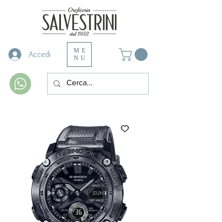
ME
Accedi
NU