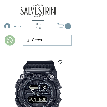
ME
Accedi
NU