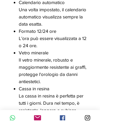
Calendario automatico
Una volta impostato, il calendario
automatico visualizza sempre la
data esatta.
Formato 12/24 ore
L’ora può essere visualizzata a 12
o 24 ore.
Vetro minerale
Il vetro minerale, robusto e
maggiormente resistente ai graffi,
protegge l'orologio da danni
antiestetici.
Cassa in resina
La cassa in resina è perfetta per
tutti i giorni. Dura nel tempo, è
resistente, leggera e subisce
meno gli sbalzi di temperatura.
Cinturino in resina
La resina è di tipo sintetico, un
materiale ideale per i cinturini