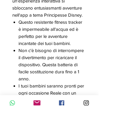
un'esperienza interattiva si
sbloccano entusiasmanti avventure
nell'app a tema Principesse Disney.
Questo resistente fitness tracker
è impermeabile all'acqua ed è
perfetto per le avventure
incantate dei tuoi bambini.
Non c'è bisogno di interrompere
il divertimento per ricaricare il
dispositivo. Questa batteria di
facile sostituzione dura fino a 1
anno.
I tuoi bambini saranno pronti per
ogni occasione Reale con un
display a colori e diverse opzioni
per il quadrante dell'orologio.
I genitori possono utilizzare
l'app per gestire i compiti ed
elargire ricompense alle loro
piccole principesse.