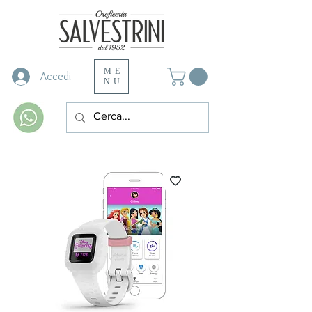
ME
Accedi
NU