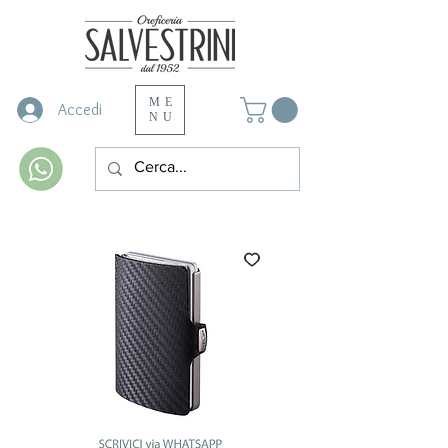
ME
Accedi
NU