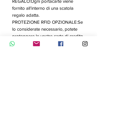
REGALO:Ogni portacarte viene
fornito all’interno di una scatola
regalo adatta.
PROTEZIONE RFID OPZIONALE:Se
lo considerate necessario, potete
proteggere le vostre carte di credito
con sistema di pagamento
contactless utilizzando una scheda
RFID di I-CLIP. Allo stesso modo, dal
momento che con questo prodotto
la probabilità di skimming è molto
esigua, potete rinunciare a questa
funzione.
Copertura in pelle di mucca
conciata al vegetale
Telaio e fermasoldi in plastica
high-tech (Robutense)
L'astuccio contiene fino a 12 carte
Porta banconote e ricevute di
vario tipo