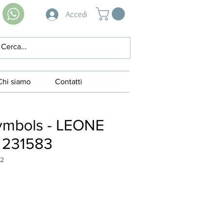
Accedi
Chi siamo
Contatti
Symbols - LEONE
 231583
02
zzo