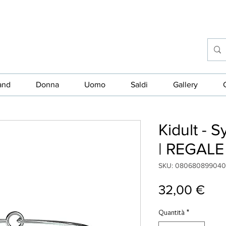
and
Donna
Uomo
Saldi
Gallery
Kidult - 
| REGALE
SKU: 08068089904
Pre
32,00 €
Quantità
*