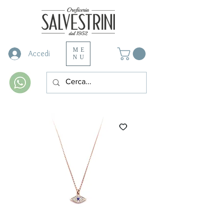
ME
Accedi
NU