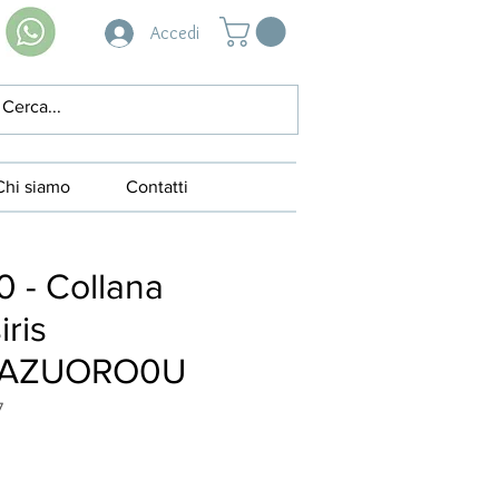
Accedi
Chi siamo
Contatti
 - Collana
ris
8AZUORO0U
7
ezzo