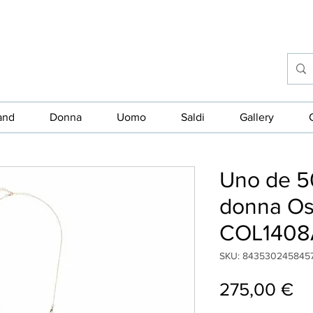
and
Donna
Uomo
Saldi
Gallery
Uno de 50
donna Osi
COL140
SKU: 843530245845
Pr
275,00 €