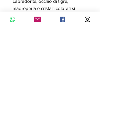
Labradorite, occhio di tigre,
madreperla e cristalli colorati si
fondono in un ovale luminoso
leggermente squadrato che
custodisce la tua iniziale come un
tesoro, dando vita a una collana
senza tempo che diventerà la tua
icona personale. Come fluttuando in
aria, un’iniziale placcata in oro 18
carati pende all’interno di un
amuleto, un prominente gioiello in
argento sterling 925 che si
trasformerà in un’audace
dichiarazione d’intenti. Le sfumature
e le venature che circondano le
pietre semipreziose sono
caratteristiche esclusive di ogni
singola collana, rendendo ogni
gioiello davvero unico al mondo.