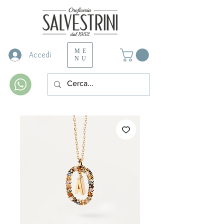
ME
Accedi
NU