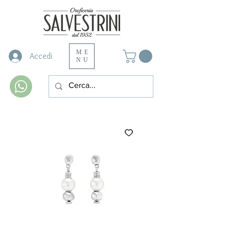
ME
Accedi
NU