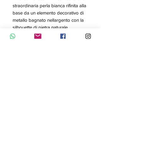
straordinaria perla bianca rifinita alla
base da un elemento decorativo di
metallo bagnato nellargento con la
silhouette di pietra naturale
seguendo lessenza artigianale di
UNOde50. Questo accessorio sarà
protagonista dei tuoi look e potrai
toglierlo ed indossarlo facilmente
grazie alla sua comoda chiusura a
pressione. Indossa un gioiello
prodotto in Spagna e realizzato
interamente a mano.
Contattaci con WhatsApp
Informativa Privacy