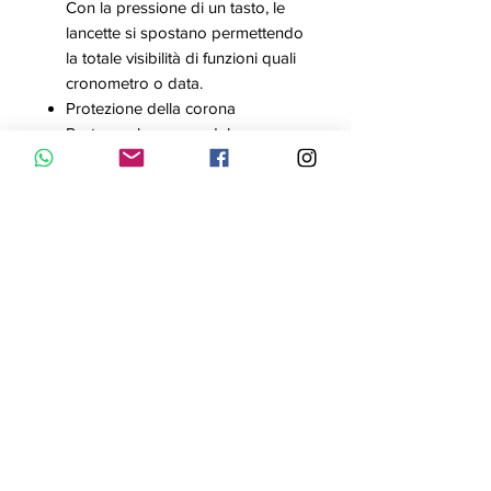
Con la pressione di un tasto, le
lancette si spostano permettendo
la totale visibilità di funzioni quali
cronometro o data.
Protezione della corona
Protegge la corona dal
passaggio involontario ad un?
altra modalità.
Tecnologia Smart Access
Con il sistema Smart Access può
impostare l`orologio tramite una
corona elettronica in modo
rapido e intuitivo. Premendo e
ruotando funzioni come
cronometro, conto alla rovescia,
allarme o l`ora mondiale possono
essere facilmente adattati.
Calendario automatico
Una volta impostato, il calendario
automatico visualizza sempre la