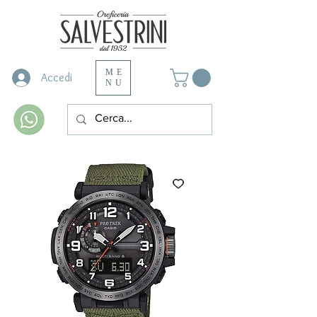
ME
Accedi
NU