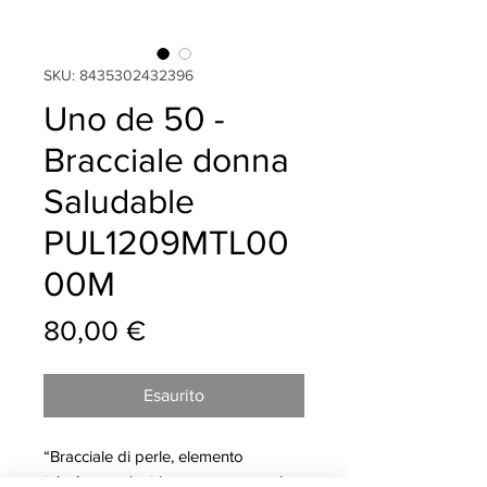
SKU: 8435302432396
Uno de 50 -
Bracciale donna
Saludable
PUL1209MTL00
00M
Prezzo
80,00 €
Esaurito
“Bracciale di perle, elemento
tubolare e piastrina con messaggio