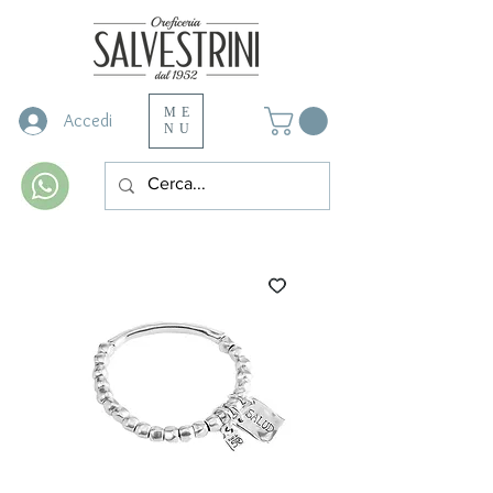
ME
Accedi
NU