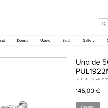
and
Donna
Uomo
Saldi
Gallery
Uno de 50
PUL192
SKU: 843530246352
Pr
145,00 €
Esaurito