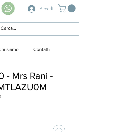
Accedi
Chi siamo
Contatti
 - Mrs Rani -
2MTLAZU0M
9
ezzo