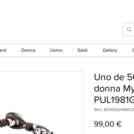
and
Donna
Uomo
Saldi
Gallery
Uno de 50
donna M
PUL1981
SKU: 843530246602
Pre
99,00 €