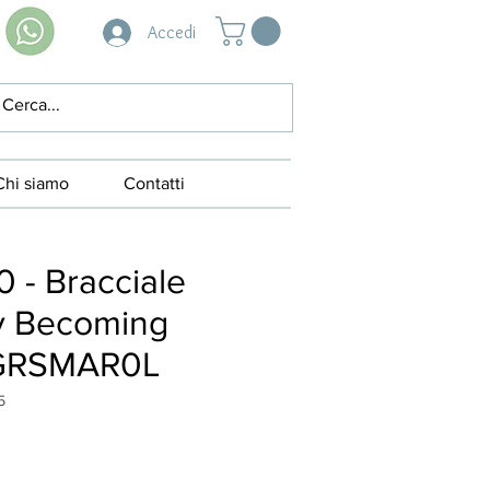
Accedi
Chi siamo
Contatti
 - Bracciale
y Becoming
GRSMAR0L
5
zzo