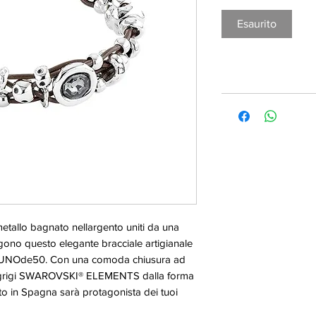
Esaurito
 metallo bagnato nellargento uniti da una
ono questo elegante bracciale artigianale
 di UNOde50. Con una comoda chiusura ad
talli grigi SWAROVSKI® ELEMENTS dalla forma
to in Spagna sarà protagonista dei tuoi