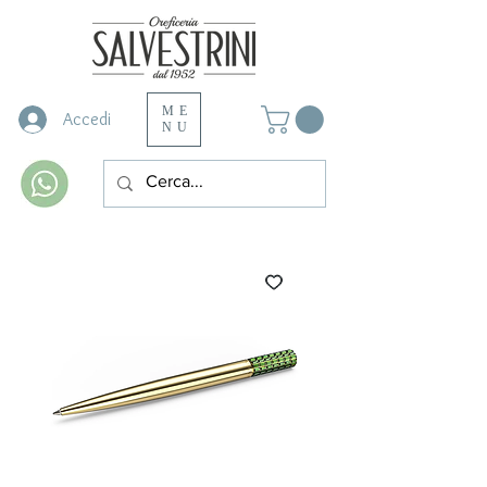
ME
Accedi
NU