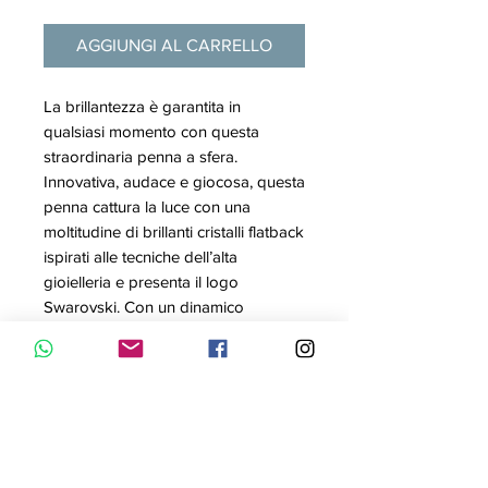
AGGIUNGI AL CARRELLO
La brillantezza è garantita in
qualsiasi momento con questa
straordinaria penna a sfera.
Innovativa, audace e giocosa, questa
penna cattura la luce con una
moltitudine di brillanti cristalli flatback
ispirati alle tecniche dell’alta
gioielleria e presenta il logo
Swarovski. Con un dinamico
meccanismo di apertura a farfalla e
una elegante montatura placcata
oro, questa penna è il regalo
perfetto per sé stessi o per una
persona cara.
Articolo nr.: 5618145