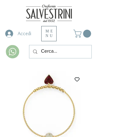
ME
Accedi
NU