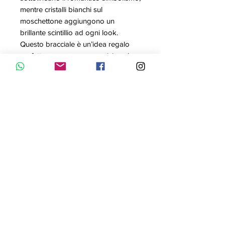
mentre cristalli bianchi sul
moschettone aggiungono un
brillante scintillio ad ogni look.
Questo bracciale è un’idea regalo
perfetta per una persona vicina al
tuo cuore.
Taglia: M
Articolo nr.: 5517641
Collezione: Swarovski Remix
Colore: Rosso
Misura: 18 cm
Materiale: Placcato oro
Contattaci con WhatsApp
Informativa Privacy