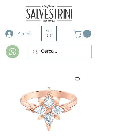
ME
Accedi
NU