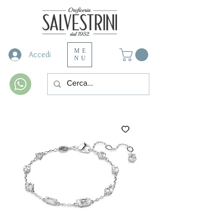
ME
Accedi
NU