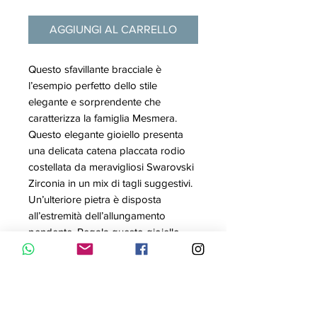
AGGIUNGI AL CARRELLO
Questo sfavillante bracciale è
l’esempio perfetto dello stile
elegante e sorprendente che
caratterizza la famiglia Mesmera.
Questo elegante gioiello presenta
una delicata catena placcata rodio
costellata da meravigliosi Swarovski
Zirconia in un mix di tagli suggestivi.
Un’ulteriore pietra è disposta
all’estremità dell’allungamento
pendente. Regala questo gioiello
con una collana assortita per un look
di massima eleganza.
Articolo nr.: 5661530
Collezione: Mesmera