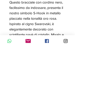
Questo bracciale con cordino nero,
facilissimo da indossare, presenta il
nostro simbolo S-Hook in metallo
placcato nella tonalità oro rosa.
Ispirato al cigno Swarovski, è
elegantemente decorato con
scintillante pavè di cristallo. Mixalo e
abbinalo ad altri bracciali della
Swarovski Power Collection per una
trendy sinfonia sulle tue braccia.
Articolo nr.: 5494383
Collezione: Swapower
Colore: Nero
Misura: 24 cm
Materiale: Placcato oro ROSA