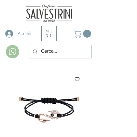
ME
Accedi
NU