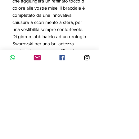
che aggiungerà un raffinato tocco di
colore alle vostre mise. Il bracciale è
completato da una innovativa
chiusura a scorrimento a sfera, per
una vestibilità sempre confortevole.
Di giorno, abbinatelo ad un orologio
Swarovski per una brillantezza
controllata, oppure amplificatela per
la sera aggiungendo altri gioielli da
polso a contrasto. Un'idea regalo
davvero brillante.
Articolo nr.: 5274312
Collezione: Subtle
Colore: Rosa
Misura: 14/24 cm
Materiale: Placcatura oro rosa