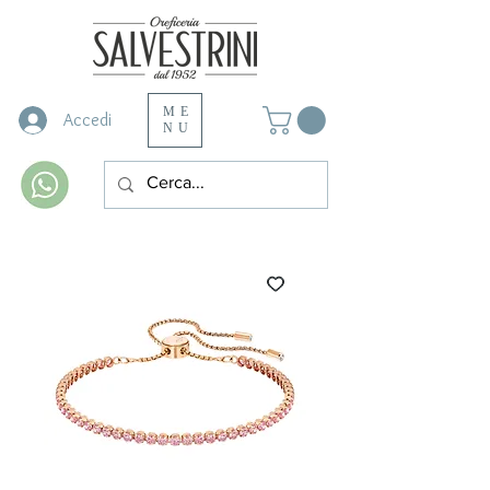
ME
Accedi
NU