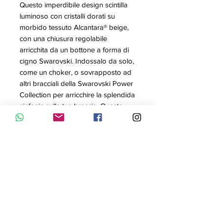
Questo imperdibile design scintilla
luminoso con cristalli dorati su
morbido tessuto Alcantara® beige,
con una chiusura regolabile
arricchita da un bottone a forma di
cigno Swarovski. Indossalo da solo,
come un choker, o sovrapposto ad
altri bracciali della Swarovski Power
Collection per arricchire la splendida
sinfonia sulle tue braccia. Questo
bracciale a doppio giro può essere
regolato in tre diverse lunghezze per
una perfetta vestibilità ai polsi di
diverse misure.
Articolo nr.: 5494230
Collezione: Swarovski Power
Collection
Colore: Beige
Misura: 40x2 cm