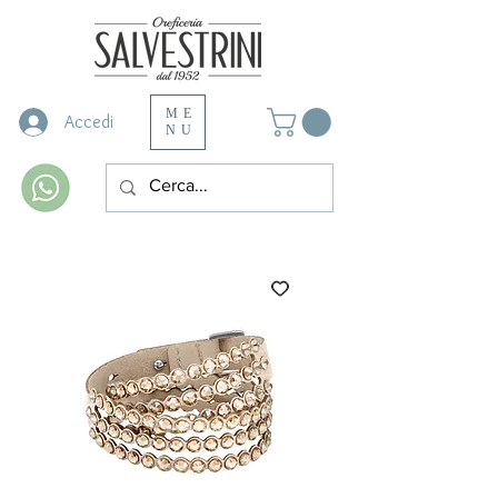
ME
Accedi
NU