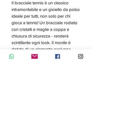
Il bracciale tennis è un classico
intramontabile e un gioiello da polso
ideale per tutti, non solo per chi
gioca a tennis! Un bracciale rodiato
con cristalli e maglie a coppa e
chiusura di sicurezza - renderà
scintillante ogni look. Il monile è
dotato di un elemento prolunga.
Articolo nr.: 1791305
Colore: Bianco
Lunghezza: 17 cm
Materiale: Placcatura rodio
Collezione: Tennis
CURA E MANUTENZIONE
Il cristallo Swarovski è un
materiale delicato che deve