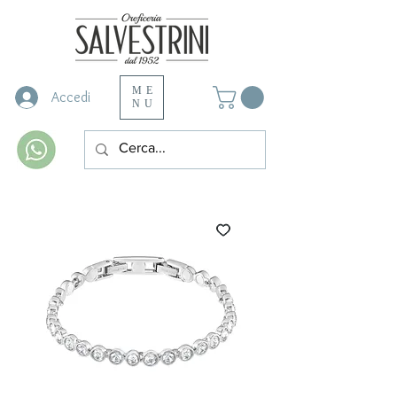
ME
Accedi
NU