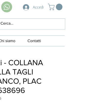
Accedi
Chi siamo
Contatti
i - COLLANA
LA TAGLI
IANCO, PLAC
638696
5