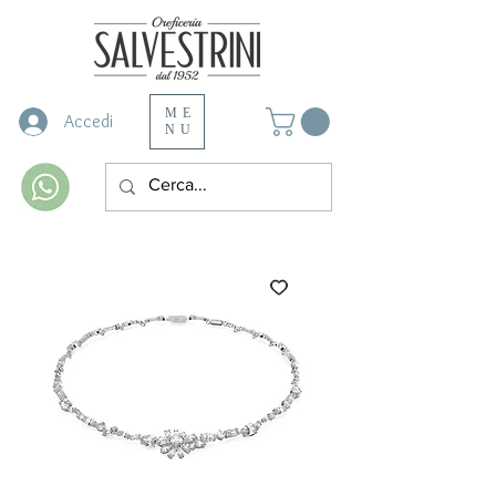
ME
Accedi
NU