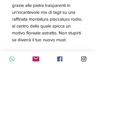
grazie alle pietre trasparenti in
un’incantevole mix di tagli su una
raffinata montatura placcatura rodio,
al centro della quale spicca un
motivo floreale astratto. Non stupirti
se diverrà il tuo nuovo must.
Articolo nr.: 5644666
Collezione: Gema
Colore: Bianco
Lunghezza minima: 36 cm
Lunghezza massima: 38.4 cm
Larghezza: 1.49 cm
Materiale: Placcatura
rodio, Zirconio
Tipo di fermaglio: Fermaglio
ripiegabile su se stesso