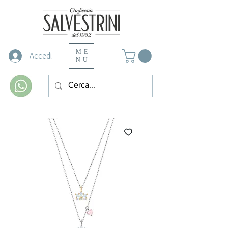
ME
Accedi
NU