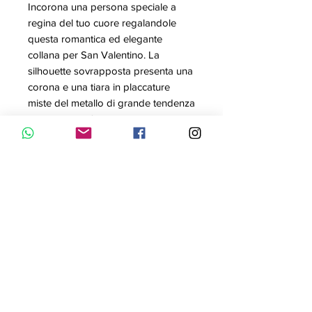
Incorona una persona speciale a
regina del tuo cuore regalandole
questa romantica ed elegante
collana per San Valentino. La
silhouette sovrapposta presenta una
corona e una tiara in placcature
miste del metallo di grande tendenza
e una nota di femminile color rosa,
grazie a un cuore di cristallo. Un
design elegante e divertente, ricco di
significato.
Articolo nr.: 5441393
Collezione: Oot World
Colore: Bianco
Misura: 38 cm
Materiale: Placcato rodio