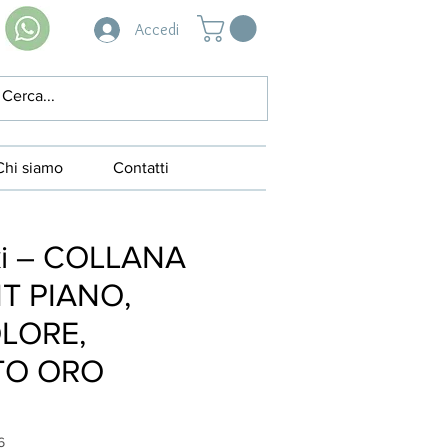
Accedi
Chi siamo
Contatti
ki – COLLANA
T PIANO,
LORE,
TO ORO
6