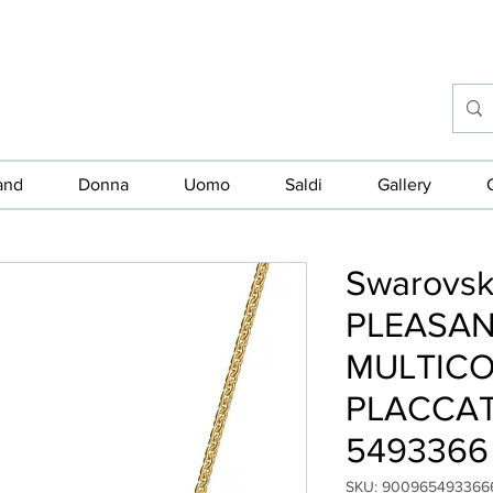
and
Donna
Uomo
Saldi
Gallery
Swarovs
PLEASAN
MULTICO
PLACCA
5493366
SKU: 900965493366