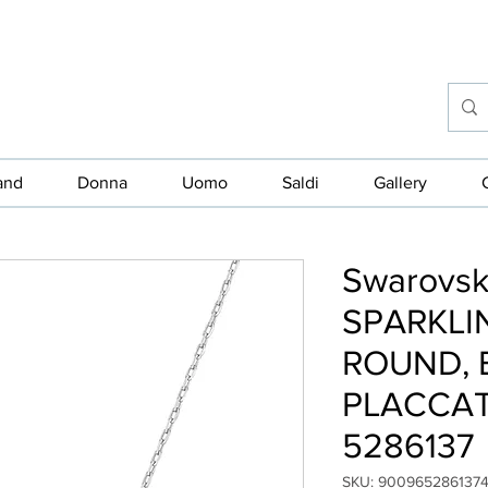
and
Donna
Uomo
Saldi
Gallery
Swarovs
SPARKLI
ROUND, 
PLACCAT
5286137
SKU: 900965286137