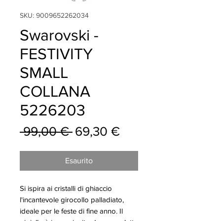
SKU: 9009652262034
Swarovski -
FESTIVITY
SMALL
COLLANA
5226203
Prezzo
Prezzo
 99,00 € 
69,30 €
regolare
scontato
Esaurito
Si ispira ai cristalli di ghiaccio
l'incantevole girocollo palladiato,
ideale per le feste di fine anno. Il