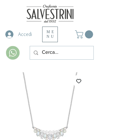
ME
Accedi
NU