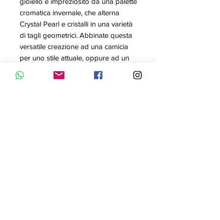
gioiello è impreziosito da una palette
cromatica invernale, che alterna
Crystal Pearl e cristalli in una varietà
di tagli geometrici. Abbinate questa
versatile creazione ad una camicia
per uno stile attuale, oppure ad un
abito elegante per una serata in
città.┬áLa catena misura 40 cm.
Articolo nr.: 5226203
Collezione: Festivity
Colore: Multicolore chiaro
Lunghezza: 40 cm
Materiale: Placcatura rodio, Perla
di cristallo
Contattaci con WhatsApp