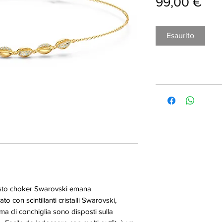
Pre
99,00 €
Esaurito
uesto choker Swarovski emana
o con scintillanti cristalli Swarovski,
rma di conchiglia sono disposti sulla