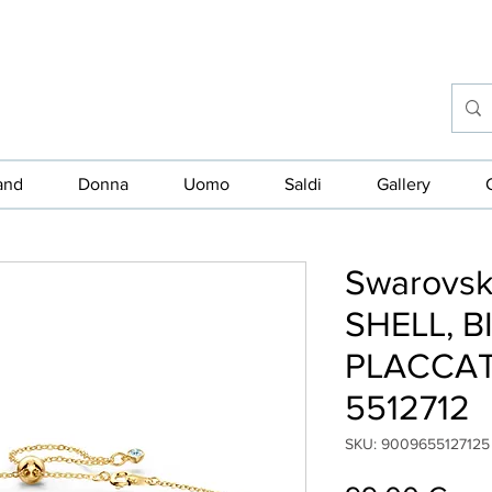
and
Donna
Uomo
Saldi
Gallery
Swarovs
SHELL, B
PLACCA
5512712
SKU: 9009655127125