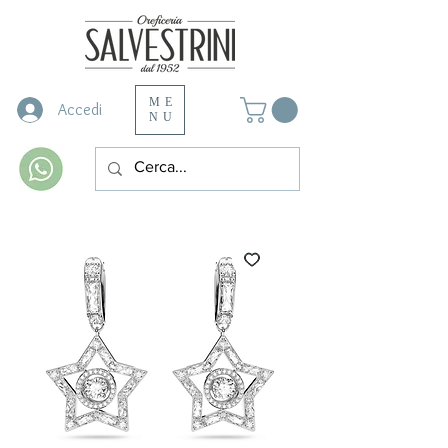
ME
Accedi
NU