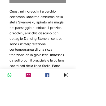
Questi mini orecchini a cerchio
celebrano l'adorato emblema della
stella Swarovski, ispirato alla magia
del paesaggio austriaco. I preziosi
orecchini, arricchiti ciascuno con
dettaglio Dancing Stone al centro,
sono un'interpretazione
contemporanea di una ricca
tradizione della gioielleria. Indossali
da soli o con il bracciale e la collana
coordinati della linea Stella. Parte
della famiglia Stella, gli orecchini a
cerchio sono firmati dalla Direttrice
creativa Giovanna Engelbert per la
Collection II.
Articolo nr.: 5617767
Collezione: Collection II, Stella