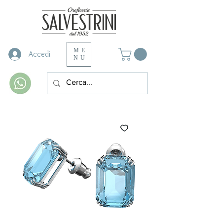
ME
Accedi
NU