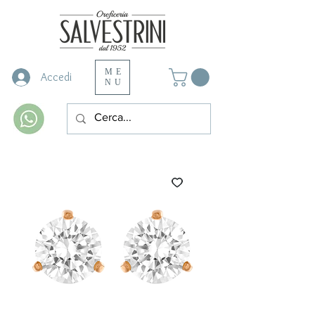
ME
Accedi
NU