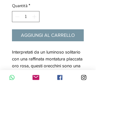
Quantità
*
AGGIUNGI AL CARRELLO
Interpretati da un luminoso solitario
con una raffinata montatura placcata
oro rosa, questi orecchini sono una
scelta squisitamente femminile e
intramontabile. I gioielli si abbinano
perfettamente ad altre creazioni
Swarovski in Clear Crystal.
Articolo nr.: 5112156
Colore: Bianco
Lunghezza: 0.5 cm
Materiale: Placcato color oro