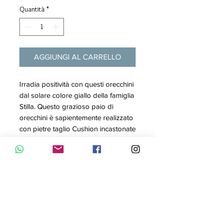
Quantità
*
AGGIUNGI AL CARRELLO
Irradia positività con questi orecchini
dal solare colore giallo della famiglia
Stilla. Questo grazioso paio di
orecchini è sapientemente realizzato
con pietre taglio Cushion incastonate
in una placcatura color oro. Se hai
diversi piercing, divertiti ancora di più
e abbinali ad altri orecchini colorati
di questa giocosa collezione.
Articolo nr.: 5639124
Collezione: Stilla