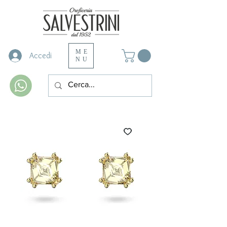
ME
Accedi
NU