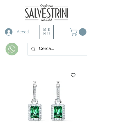
ME
Accedi
NU