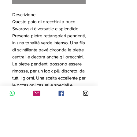
Descrizione
Questo paio di orecchini a buco
Swarovski è versatile e splendido.
Presenta pietre rettangolari pendenti,
in una tonalità verde intenso. Una fila
di scintillante pavé circonda le pietre
centrali e decora anche gli orecchini.
Le pietre pendenti possono essere
rimosse, per un look più discreto, da
tutti i giorni. Una scelta eccellente per
le occasioni casual e speciali e
un’idea regalo che delizierà le
persone che ami.
Articolo nr.: 5559834
Colore: Verde
Misura: 2.3x0.8 cm
Materiale: Placcatura rodio