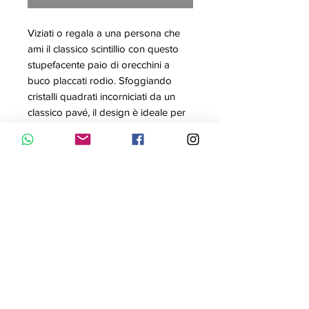
Viziati o regala a una persona che
ami il classico scintillio con questo
stupefacente paio di orecchini a
buco placcati rodio. Sfoggiando
cristalli quadrati incorniciati da un
classico pavé, il design è ideale per
tutte le occasioni e resterà sempre
perfetto negli anni a venire. Una
perfetta idea regalo o come scelta
elegante per un matrimonio.
Articolo nr.: 5368146
Colore: Bianco
Lunghezza: 1 cm
Materiale: Placcatura rodio
Collezione: Angelic Square