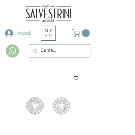
ME
Accedi
NU