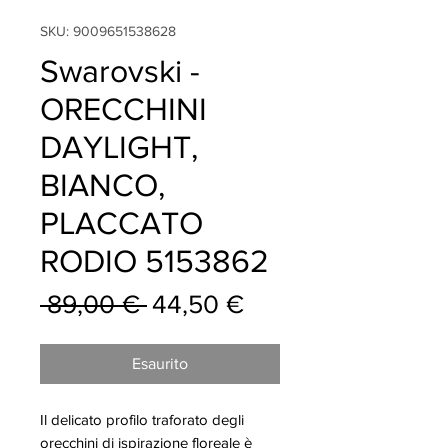
SKU: 9009651538628
Swarovski -
ORECCHINI
DAYLIGHT,
BIANCO,
PLACCATO
RODIO 5153862
Prezzo
Prezzo
 89,00 € 
44,50 €
regolare
scontato
Esaurito
Il delicato profilo traforato degli
orecchini di ispirazione floreale è