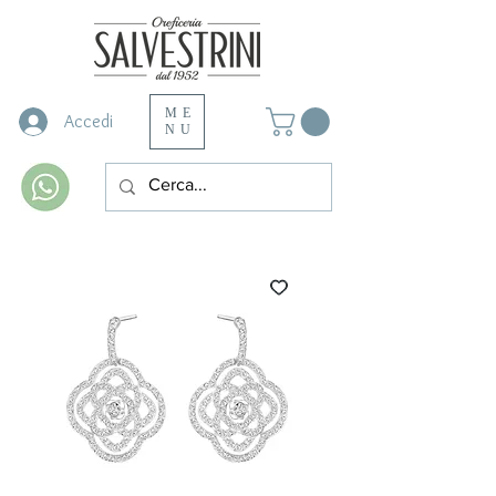
ME
Accedi
NU