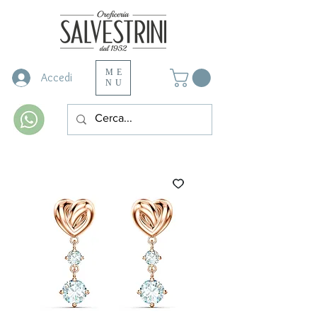
ME
Accedi
NU