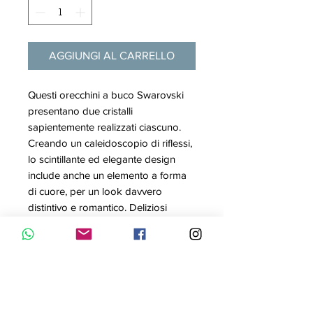
AGGIUNGI AL CARRELLO
Questi orecchini a buco Swarovski
presentano due cristalli
sapientemente realizzati ciascuno.
Creando un caleidoscopio di riflessi,
lo scintillante ed elegante design
include anche un elemento a forma
di cuore, per un look davvero
distintivo e romantico. Deliziosi
dettagli e la placcatura nella tonalità
oro rosa amplificano ancora di più lo
stile.
Articolo nr.: 5517942
Collezione: Lifelong Heart