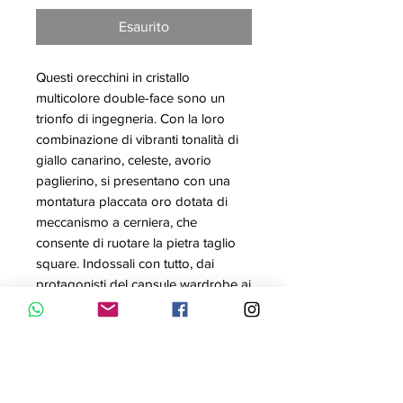
Esaurito
Questi orecchini in cristallo
multicolore double-face sono un
trionfo di ingegneria. Con la loro
combinazione di vibranti tonalità di
giallo canarino, celeste, avorio
paglierino, si presentano con una
montatura placcata oro dotata di
meccanismo a cerniera, che
consente di ruotare la pietra taglio
square. Indossali con tutto, dai
protagonisti del capsule wardrobe ai
vostri capi da sera più di classe.
Questi orecchini sono parte della
famiglia Orbita e sono firmati dal
Direttore creativo Giovanna
Engelbert per la Collection I.