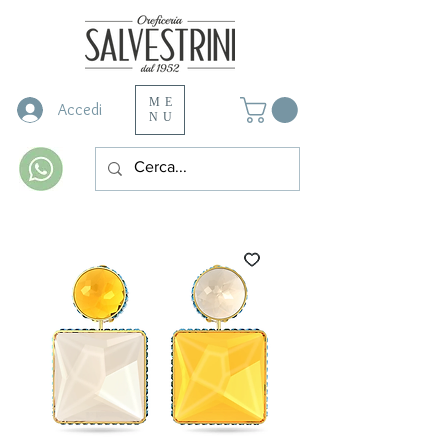
ME
Accedi
NU