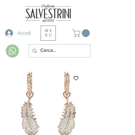
ME
Accedi
NU