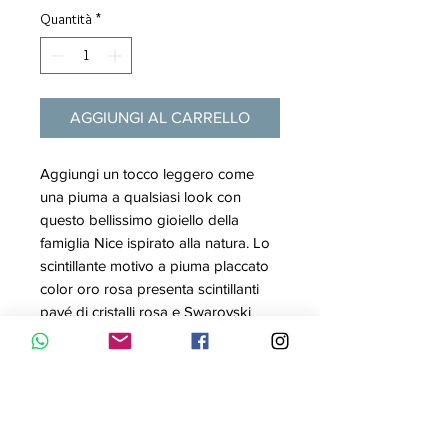
Quantità
*
AGGIUNGI AL CARRELLO
Aggiungi un tocco leggero come
una piuma a qualsiasi look con
questo bellissimo gioiello della
famiglia Nice ispirato alla natura. Lo
scintillante motivo a piuma placcato
color oro rosa presenta scintillanti
pavé di cristalli rosa e Swarovski
Zirconia e pende delicatamente da
un cerchio. Questi fluidi orecchini
apportano leggerezza e serenità a
qualsiasi stile.